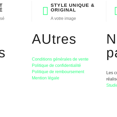
T
STYLE UNIQUE &
É
ORIGINAL
isé
A votre image
AUtres
N
s
p
Conditions générales de vente
Politique de confidentialité
Politique de remboursement
Les c
Mention légale
réali
Studi